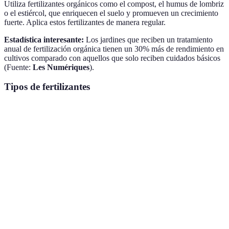
Utiliza fertilizantes orgánicos como el compost, el humus de lombriz
o el estiércol, que enriquecen el suelo y promueven un crecimiento
fuerte. Aplica estos fertilizantes de manera regular.
Estadística interesante:
Los jardines que reciben un tratamiento
anual de fertilización orgánica tienen un 30% más de rendimiento en
cultivos comparado con aquellos que solo reciben cuidados básicos
(Fuente:
Les Numériques
).
Tipos de fertilizantes
Tipo de Fertilizante
Ventajas
Desventajas
Uso Reco
Mejor para el
Puede ser
Orgánico
medio
Jardines d
más costoso
ambiente
Efecto
Puede ser
Cultivos
Químico
inmediato
dañino
comerciale
Enriquecedor
Necesita
Natural
Jardines e