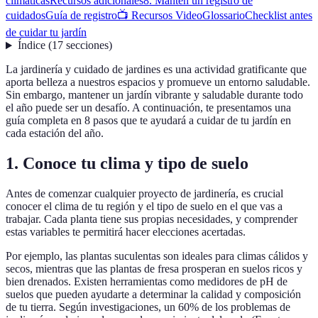
climáticas
Recursos adicionales
8. Mantén un registro de
cuidados
Guía de registro
📺 Recursos Video
Glossario
Checklist antes
de cuidar tu jardín
Índice
(
17
secciones
)
La jardinería y cuidado de jardines es una actividad gratificante que
aporta belleza a nuestros espacios y promueve un entorno saludable.
Sin embargo, mantener un jardín vibrante y saludable durante todo
el año puede ser un desafío. A continuación, te presentamos una
guía completa en 8 pasos que te ayudará a cuidar de tu jardín en
cada estación del año.
1. Conoce tu clima y tipo de suelo
Antes de comenzar cualquier proyecto de jardinería, es crucial
conocer el clima de tu región y el tipo de suelo en el que vas a
trabajar. Cada planta tiene sus propias necesidades, y comprender
estas variables te permitirá hacer elecciones acertadas.
Por ejemplo, las plantas suculentas son ideales para climas cálidos y
secos, mientras que las plantas de fresa prosperan en suelos ricos y
bien drenados. Existen herramientas como medidores de pH de
suelos que pueden ayudarte a determinar la calidad y composición
de tu tierra. Según investigaciones, un 60% de los problemas de