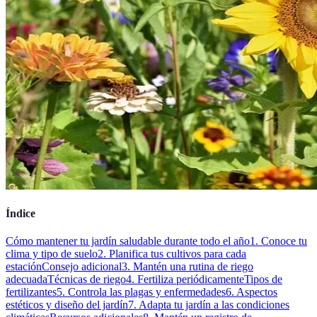
Índice
Cómo mantener tu jardín saludable durante todo el año
1. Conoce tu
clima y tipo de suelo
2. Planifica tus cultivos para cada
estación
Consejo adicional
3. Mantén una rutina de riego
adecuada
Técnicas de riego
4. Fertiliza periódicamente
Tipos de
fertilizantes
5. Controla las plagas y enfermedades
6. Aspectos
estéticos y diseño del jardín
7. Adapta tu jardín a las condiciones