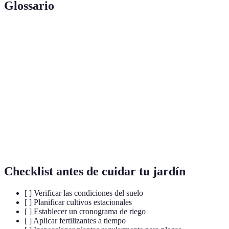
Glossario
Terme
Définition
Capa protectora sobre el suelo para retener
Mulching
humedad.
Plantas
Plantas que se cultivan juntas para beneficio
compañeras
mutuo.
Fertilizante
Nutrientes derivados de fuentes naturales que
orgánico
enriquecen el suelo.
Checklist antes de cuidar tu jardín
[ ] Verificar las condiciones del suelo
[ ] Planificar cultivos estacionales
[ ] Establecer un cronograma de riego
[ ] Aplicar fertilizantes a tiempo