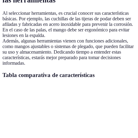
Al seleccionar herramientas, es crucial conocer sus características
básicas. Por ejemplo, las cuchillas de las tijeras de podar deben ser
afiladas y fabricadas en acero inoxidable para prevenir la corrosión.
En el caso de las palas, el mango debe ser ergonómico para evitar
lesiones en la espalda.
Además, algunas herramientas vienen con funciones adicionales,
como mangos ajustables o sistemas de plegado, que pueden facilitar
su uso y almacenamiento. Dedicando tiempo a entender estas
características, estarás mejor preparado para tomar decisiones
informadas.
Tabla comparativa de características
Herramienta
Material
Ergonomía
Función adicional
Tijeras de
Acero
Sí
Antideslizante
podar
inoxidable
Palma de
Aluminio
Sí
Ajustable
jardín