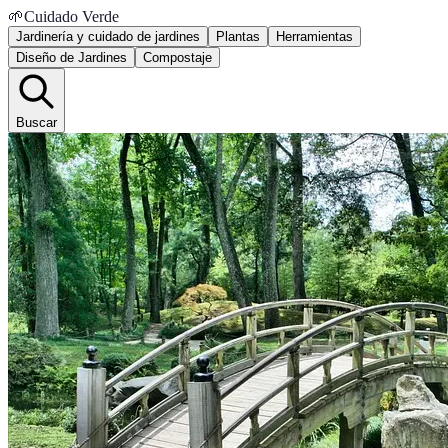
🌱
Cuidado Verde
Jardinería y cuidado de jardines
Plantas
Herramientas
Diseño de Jardines
Compostaje
Buscar