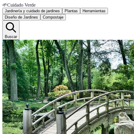
🌱
Cuidado Verde
Jardinería y cuidado de jardines
Plantas
Herramientas
Diseño de Jardines
Compostaje
Buscar